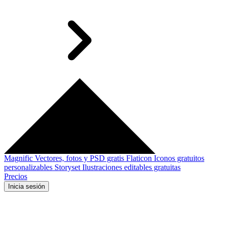
Magnific
Vectores, fotos y PSD gratis
Flaticon
Iconos gratuitos
personalizables
Storyset
Ilustraciones editables gratuitas
Precios
Inicia sesión