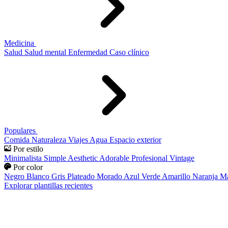
Medicina
Salud
Salud mental
Enfermedad
Caso clínico
Populares
Comida
Naturaleza
Viajes
Agua
Espacio exterior
Por estilo
Minimalista
Simple
Aesthetic
Adorable
Profesional
Vintage
Por color
Negro
Blanco
Gris
Plateado
Morado
Azul
Verde
Amarillo
Naranja
Ma
Explorar plantillas recientes