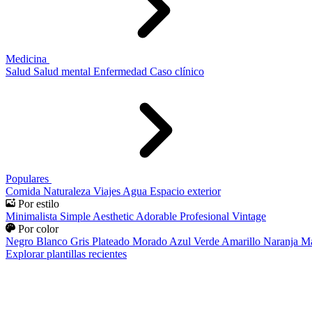
Medicina
Salud
Salud mental
Enfermedad
Caso clínico
Populares
Comida
Naturaleza
Viajes
Agua
Espacio exterior
Por estilo
Minimalista
Simple
Aesthetic
Adorable
Profesional
Vintage
Por color
Negro
Blanco
Gris
Plateado
Morado
Azul
Verde
Amarillo
Naranja
Ma
Explorar plantillas recientes