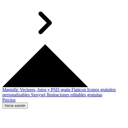
Magnific
Vectores, fotos y PSD gratis
Flaticon
Iconos gratuitos
personalizables
Storyset
Ilustraciones editables gratuitas
Precios
Inicia sesión