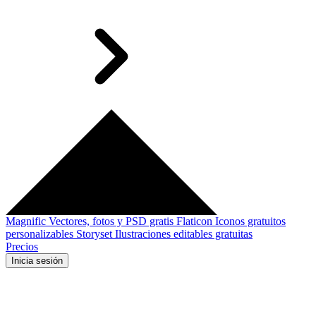
Magnific
Vectores, fotos y PSD gratis
Flaticon
Iconos gratuitos
personalizables
Storyset
Ilustraciones editables gratuitas
Precios
Inicia sesión