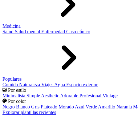
Medicina
Salud
Salud mental
Enfermedad
Caso clínico
Populares
Comida
Naturaleza
Viajes
Agua
Espacio exterior
Por estilo
Minimalista
Simple
Aesthetic
Adorable
Profesional
Vintage
Por color
Negro
Blanco
Gris
Plateado
Morado
Azul
Verde
Amarillo
Naranja
Ma
Explorar plantillas recientes