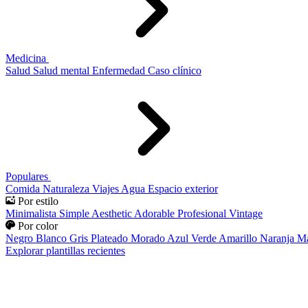
Medicina
Salud
Salud mental
Enfermedad
Caso clínico
Populares
Comida
Naturaleza
Viajes
Agua
Espacio exterior
Por estilo
Minimalista
Simple
Aesthetic
Adorable
Profesional
Vintage
Por color
Negro
Blanco
Gris
Plateado
Morado
Azul
Verde
Amarillo
Naranja
Ma
Explorar plantillas recientes