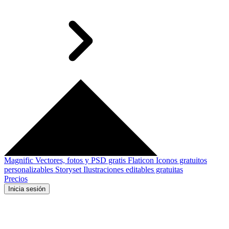
Magnific
Vectores, fotos y PSD gratis
Flaticon
Iconos gratuitos
personalizables
Storyset
Ilustraciones editables gratuitas
Precios
Inicia sesión