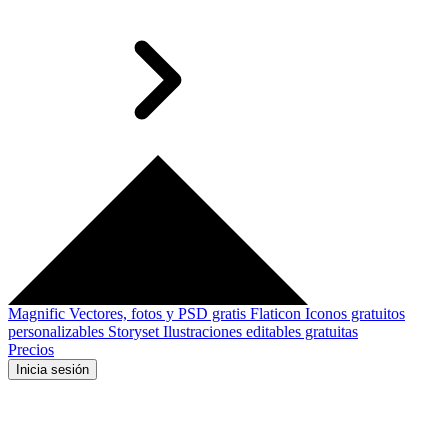
Magnific
Vectores, fotos y PSD gratis
Flaticon
Iconos gratuitos
personalizables
Storyset
Ilustraciones editables gratuitas
Precios
Inicia sesión