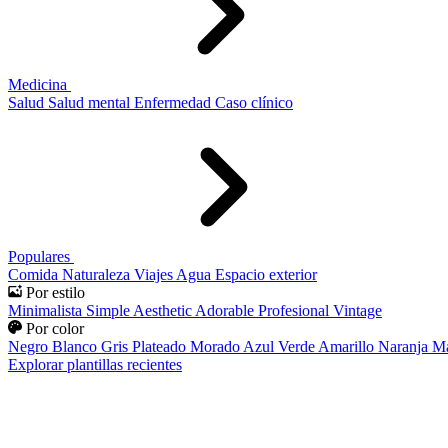
Medicina
Salud
Salud mental
Enfermedad
Caso clínico
Populares
Comida
Naturaleza
Viajes
Agua
Espacio exterior
Por estilo
Minimalista
Simple
Aesthetic
Adorable
Profesional
Vintage
Por color
Negro
Blanco
Gris
Plateado
Morado
Azul
Verde
Amarillo
Naranja
Ma
Explorar plantillas recientes