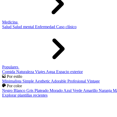
Medicina
Salud
Salud mental
Enfermedad
Caso clínico
Populares
Comida
Naturaleza
Viajes
Agua
Espacio exterior
Por estilo
Minimalista
Simple
Aesthetic
Adorable
Profesional
Vintage
Por color
Negro
Blanco
Gris
Plateado
Morado
Azul
Verde
Amarillo
Naranja
Ma
Explorar plantillas recientes