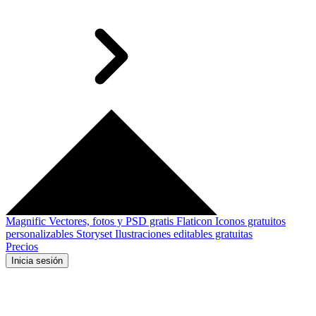
Magnific
Vectores, fotos y PSD gratis
Flaticon
Iconos gratuitos
personalizables
Storyset
Ilustraciones editables gratuitas
Precios
Inicia sesión