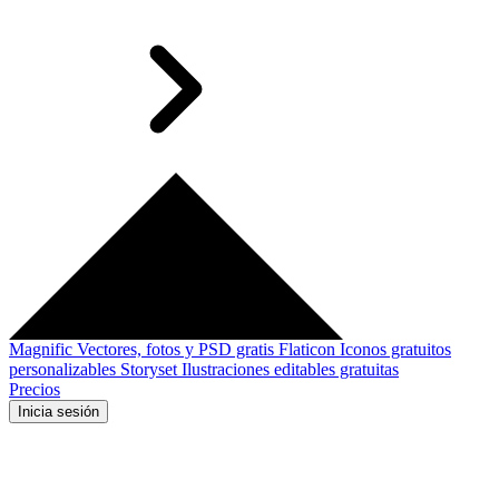
Magnific
Vectores, fotos y PSD gratis
Flaticon
Iconos gratuitos
personalizables
Storyset
Ilustraciones editables gratuitas
Precios
Inicia sesión