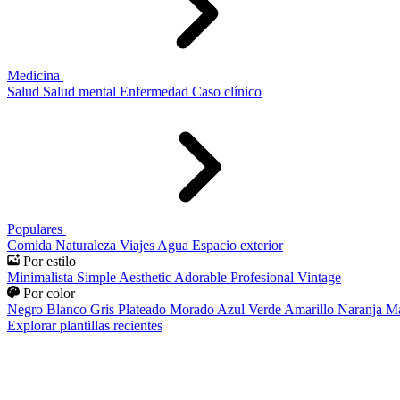
Medicina
Salud
Salud mental
Enfermedad
Caso clínico
Populares
Comida
Naturaleza
Viajes
Agua
Espacio exterior
Por estilo
Minimalista
Simple
Aesthetic
Adorable
Profesional
Vintage
Por color
Negro
Blanco
Gris
Plateado
Morado
Azul
Verde
Amarillo
Naranja
Ma
Explorar plantillas recientes