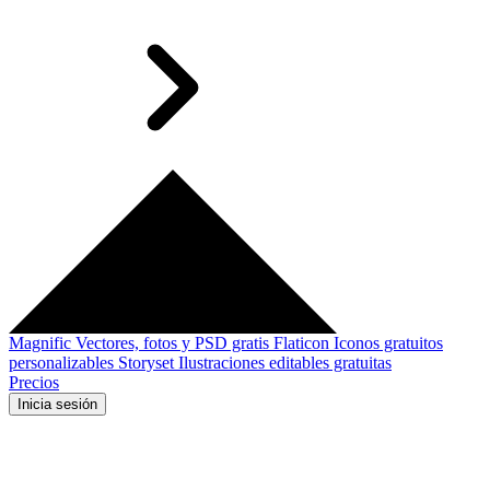
Magnific
Vectores, fotos y PSD gratis
Flaticon
Iconos gratuitos
personalizables
Storyset
Ilustraciones editables gratuitas
Precios
Inicia sesión