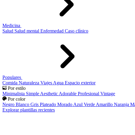
Medicina
Salud
Salud mental
Enfermedad
Caso clínico
Populares
Comida
Naturaleza
Viajes
Agua
Espacio exterior
Por estilo
Minimalista
Simple
Aesthetic
Adorable
Profesional
Vintage
Por color
Negro
Blanco
Gris
Plateado
Morado
Azul
Verde
Amarillo
Naranja
Ma
Explorar plantillas recientes