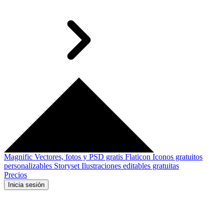
Magnific
Vectores, fotos y PSD gratis
Flaticon
Iconos gratuitos
personalizables
Storyset
Ilustraciones editables gratuitas
Precios
Inicia sesión