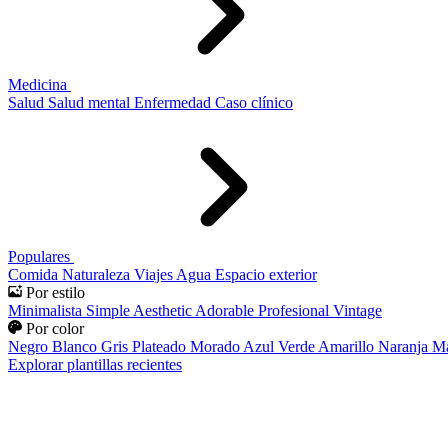
Medicina
Salud
Salud mental
Enfermedad
Caso clínico
Populares
Comida
Naturaleza
Viajes
Agua
Espacio exterior
Por estilo
Minimalista
Simple
Aesthetic
Adorable
Profesional
Vintage
Por color
Negro
Blanco
Gris
Plateado
Morado
Azul
Verde
Amarillo
Naranja
Ma
Explorar plantillas recientes