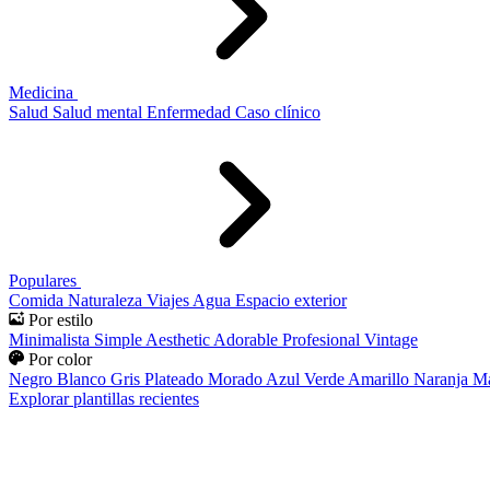
Medicina
Salud
Salud mental
Enfermedad
Caso clínico
Populares
Comida
Naturaleza
Viajes
Agua
Espacio exterior
Por estilo
Minimalista
Simple
Aesthetic
Adorable
Profesional
Vintage
Por color
Negro
Blanco
Gris
Plateado
Morado
Azul
Verde
Amarillo
Naranja
Ma
Explorar plantillas recientes