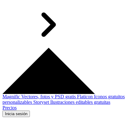
Magnific
Vectores, fotos y PSD gratis
Flaticon
Iconos gratuitos
personalizables
Storyset
Ilustraciones editables gratuitas
Precios
Inicia sesión