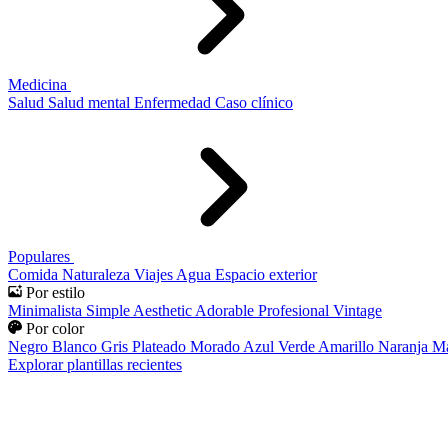
Medicina
Salud
Salud mental
Enfermedad
Caso clínico
Populares
Comida
Naturaleza
Viajes
Agua
Espacio exterior
Por estilo
Minimalista
Simple
Aesthetic
Adorable
Profesional
Vintage
Por color
Negro
Blanco
Gris
Plateado
Morado
Azul
Verde
Amarillo
Naranja
Ma
Explorar plantillas recientes