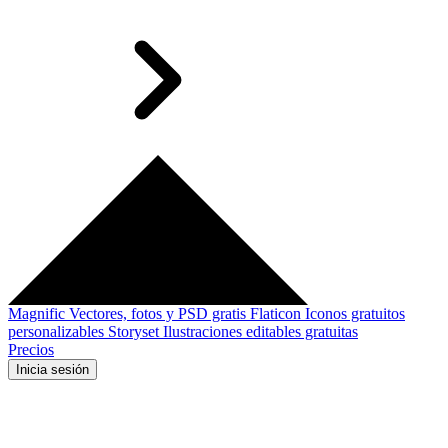
Magnific
Vectores, fotos y PSD gratis
Flaticon
Iconos gratuitos
personalizables
Storyset
Ilustraciones editables gratuitas
Precios
Inicia sesión