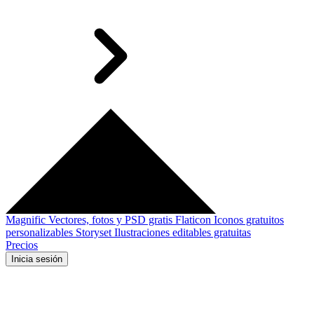
Magnific
Vectores, fotos y PSD gratis
Flaticon
Iconos gratuitos
personalizables
Storyset
Ilustraciones editables gratuitas
Precios
Inicia sesión