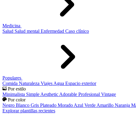
Medicina
Salud
Salud mental
Enfermedad
Caso clínico
Populares
Comida
Naturaleza
Viajes
Agua
Espacio exterior
Por estilo
Minimalista
Simple
Aesthetic
Adorable
Profesional
Vintage
Por color
Negro
Blanco
Gris
Plateado
Morado
Azul
Verde
Amarillo
Naranja
Ma
Explorar plantillas recientes