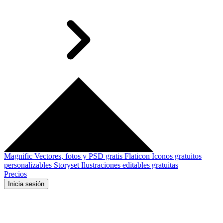
Magnific
Vectores, fotos y PSD gratis
Flaticon
Iconos gratuitos
personalizables
Storyset
Ilustraciones editables gratuitas
Precios
Inicia sesión