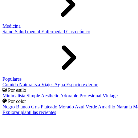
Medicina
Salud
Salud mental
Enfermedad
Caso clínico
Populares
Comida
Naturaleza
Viajes
Agua
Espacio exterior
Por estilo
Minimalista
Simple
Aesthetic
Adorable
Profesional
Vintage
Por color
Negro
Blanco
Gris
Plateado
Morado
Azul
Verde
Amarillo
Naranja
Ma
Explorar plantillas recientes