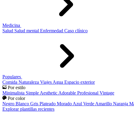
Medicina
Salud
Salud mental
Enfermedad
Caso clínico
Populares
Comida
Naturaleza
Viajes
Agua
Espacio exterior
Por estilo
Minimalista
Simple
Aesthetic
Adorable
Profesional
Vintage
Por color
Negro
Blanco
Gris
Plateado
Morado
Azul
Verde
Amarillo
Naranja
Ma
Explorar plantillas recientes