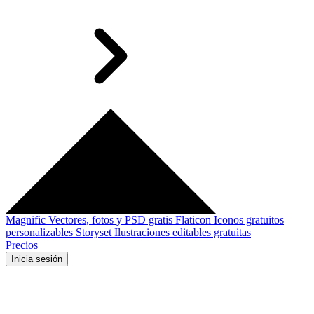
Magnific
Vectores, fotos y PSD gratis
Flaticon
Iconos gratuitos
personalizables
Storyset
Ilustraciones editables gratuitas
Precios
Inicia sesión