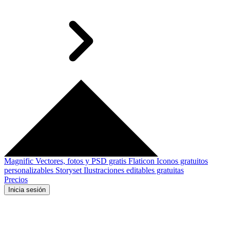
Magnific
Vectores, fotos y PSD gratis
Flaticon
Iconos gratuitos
personalizables
Storyset
Ilustraciones editables gratuitas
Precios
Inicia sesión