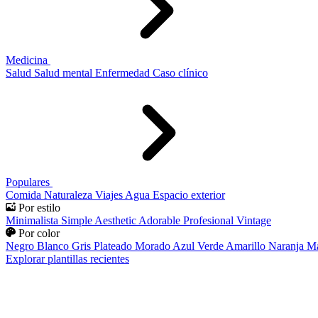
Medicina
Salud
Salud mental
Enfermedad
Caso clínico
Populares
Comida
Naturaleza
Viajes
Agua
Espacio exterior
Por estilo
Minimalista
Simple
Aesthetic
Adorable
Profesional
Vintage
Por color
Negro
Blanco
Gris
Plateado
Morado
Azul
Verde
Amarillo
Naranja
Ma
Explorar plantillas recientes