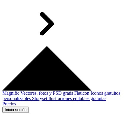
Magnific
Vectores, fotos y PSD gratis
Flaticon
Iconos gratuitos
personalizables
Storyset
Ilustraciones editables gratuitas
Precios
Inicia sesión