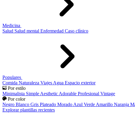
Medicina
Salud
Salud mental
Enfermedad
Caso clínico
Populares
Comida
Naturaleza
Viajes
Agua
Espacio exterior
Por estilo
Minimalista
Simple
Aesthetic
Adorable
Profesional
Vintage
Por color
Negro
Blanco
Gris
Plateado
Morado
Azul
Verde
Amarillo
Naranja
Ma
Explorar plantillas recientes