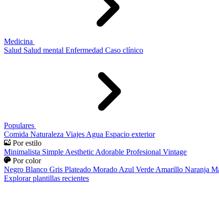
Medicina
Salud
Salud mental
Enfermedad
Caso clínico
Populares
Comida
Naturaleza
Viajes
Agua
Espacio exterior
Por estilo
Minimalista
Simple
Aesthetic
Adorable
Profesional
Vintage
Por color
Negro
Blanco
Gris
Plateado
Morado
Azul
Verde
Amarillo
Naranja
Ma
Explorar plantillas recientes