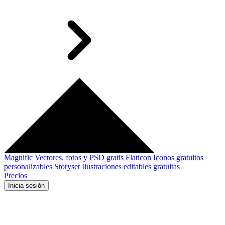
Magnific
Vectores, fotos y PSD gratis
Flaticon
Iconos gratuitos
personalizables
Storyset
Ilustraciones editables gratuitas
Precios
Inicia sesión