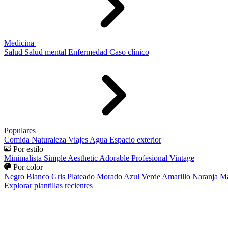
Medicina
Salud
Salud mental
Enfermedad
Caso clínico
Populares
Comida
Naturaleza
Viajes
Agua
Espacio exterior
Por estilo
Minimalista
Simple
Aesthetic
Adorable
Profesional
Vintage
Por color
Negro
Blanco
Gris
Plateado
Morado
Azul
Verde
Amarillo
Naranja
Ma
Explorar plantillas recientes