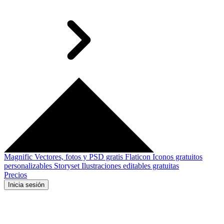
Magnific
Vectores, fotos y PSD gratis
Flaticon
Iconos gratuitos
personalizables
Storyset
Ilustraciones editables gratuitas
Precios
Inicia sesión