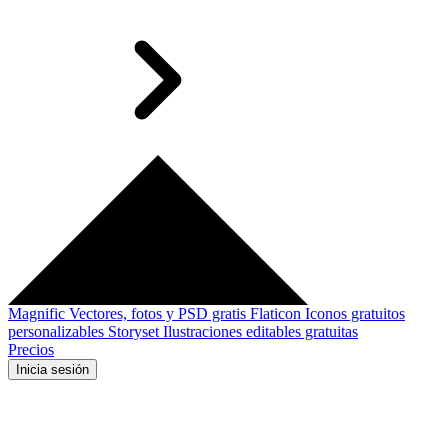
Magnific
Vectores, fotos y PSD gratis
Flaticon
Iconos gratuitos
personalizables
Storyset
Ilustraciones editables gratuitas
Precios
Inicia sesión