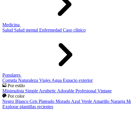
Medicina
Salud
Salud mental
Enfermedad
Caso clínico
Populares
Comida
Naturaleza
Viajes
Agua
Espacio exterior
Por estilo
Minimalista
Simple
Aesthetic
Adorable
Profesional
Vintage
Por color
Negro
Blanco
Gris
Plateado
Morado
Azul
Verde
Amarillo
Naranja
Ma
Explorar plantillas recientes