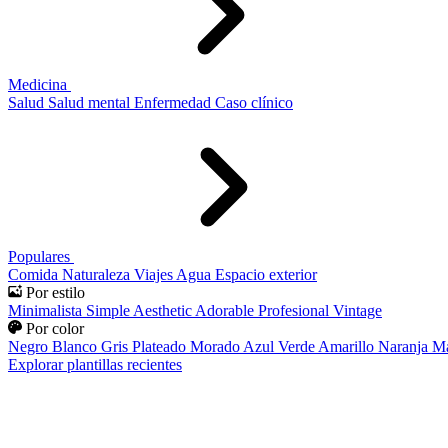
Medicina
Salud
Salud mental
Enfermedad
Caso clínico
Populares
Comida
Naturaleza
Viajes
Agua
Espacio exterior
Por estilo
Minimalista
Simple
Aesthetic
Adorable
Profesional
Vintage
Por color
Negro
Blanco
Gris
Plateado
Morado
Azul
Verde
Amarillo
Naranja
Ma
Explorar plantillas recientes