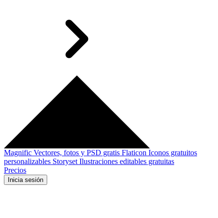
Magnific
Vectores, fotos y PSD gratis
Flaticon
Iconos gratuitos
personalizables
Storyset
Ilustraciones editables gratuitas
Precios
Inicia sesión