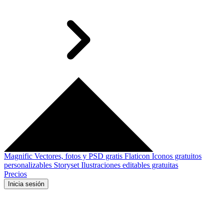
Magnific
Vectores, fotos y PSD gratis
Flaticon
Iconos gratuitos
personalizables
Storyset
Ilustraciones editables gratuitas
Precios
Inicia sesión