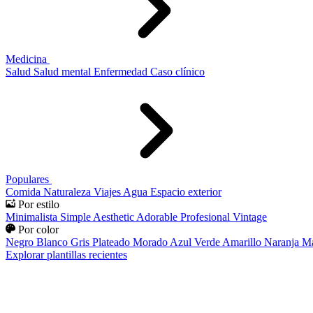
Medicina
Salud
Salud mental
Enfermedad
Caso clínico
Populares
Comida
Naturaleza
Viajes
Agua
Espacio exterior
Por estilo
Minimalista
Simple
Aesthetic
Adorable
Profesional
Vintage
Por color
Negro
Blanco
Gris
Plateado
Morado
Azul
Verde
Amarillo
Naranja
Ma
Explorar plantillas recientes