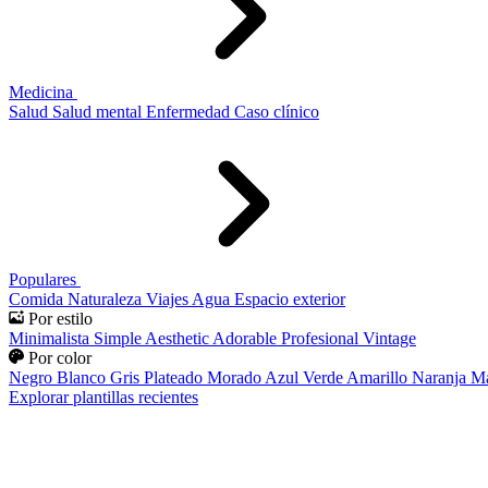
Medicina
Salud
Salud mental
Enfermedad
Caso clínico
Populares
Comida
Naturaleza
Viajes
Agua
Espacio exterior
Por estilo
Minimalista
Simple
Aesthetic
Adorable
Profesional
Vintage
Por color
Negro
Blanco
Gris
Plateado
Morado
Azul
Verde
Amarillo
Naranja
Ma
Explorar plantillas recientes