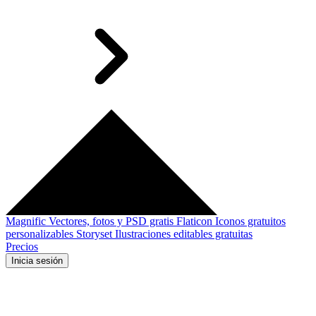
Magnific
Vectores, fotos y PSD gratis
Flaticon
Iconos gratuitos
personalizables
Storyset
Ilustraciones editables gratuitas
Precios
Inicia sesión