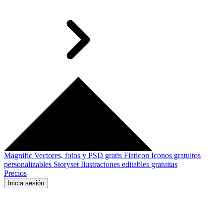
Magnific
Vectores, fotos y PSD gratis
Flaticon
Iconos gratuitos
personalizables
Storyset
Ilustraciones editables gratuitas
Precios
Inicia sesión