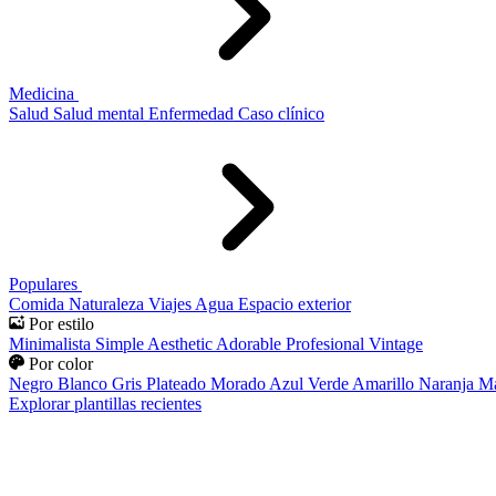
Medicina
Salud
Salud mental
Enfermedad
Caso clínico
Populares
Comida
Naturaleza
Viajes
Agua
Espacio exterior
Por estilo
Minimalista
Simple
Aesthetic
Adorable
Profesional
Vintage
Por color
Negro
Blanco
Gris
Plateado
Morado
Azul
Verde
Amarillo
Naranja
Ma
Explorar plantillas recientes