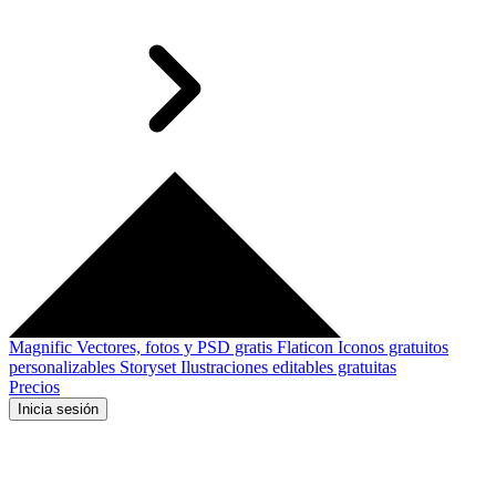
Magnific
Vectores, fotos y PSD gratis
Flaticon
Iconos gratuitos
personalizables
Storyset
Ilustraciones editables gratuitas
Precios
Inicia sesión