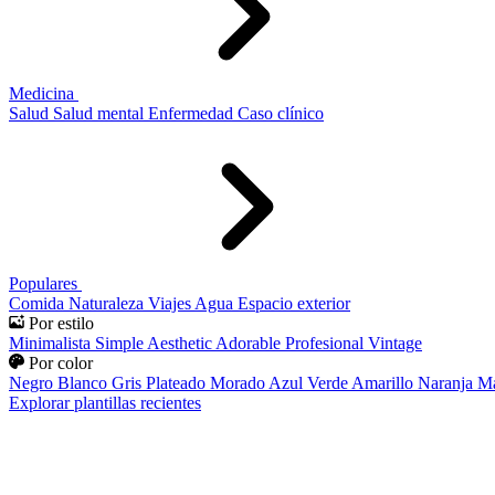
Medicina
Salud
Salud mental
Enfermedad
Caso clínico
Populares
Comida
Naturaleza
Viajes
Agua
Espacio exterior
Por estilo
Minimalista
Simple
Aesthetic
Adorable
Profesional
Vintage
Por color
Negro
Blanco
Gris
Plateado
Morado
Azul
Verde
Amarillo
Naranja
Ma
Explorar plantillas recientes