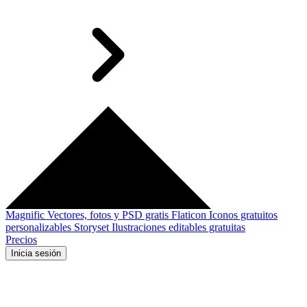
Magnific
Vectores, fotos y PSD gratis
Flaticon
Iconos gratuitos
personalizables
Storyset
Ilustraciones editables gratuitas
Precios
Inicia sesión