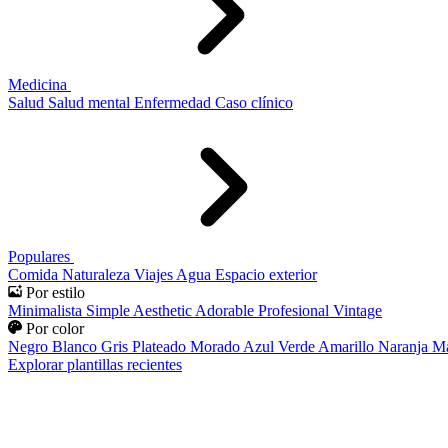
Medicina
Salud
Salud mental
Enfermedad
Caso clínico
Populares
Comida
Naturaleza
Viajes
Agua
Espacio exterior
Por estilo
Minimalista
Simple
Aesthetic
Adorable
Profesional
Vintage
Por color
Negro
Blanco
Gris
Plateado
Morado
Azul
Verde
Amarillo
Naranja
Ma
Explorar plantillas recientes