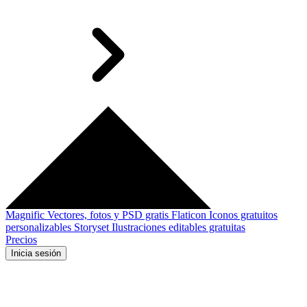
Magnific
Vectores, fotos y PSD gratis
Flaticon
Iconos gratuitos
personalizables
Storyset
Ilustraciones editables gratuitas
Precios
Inicia sesión