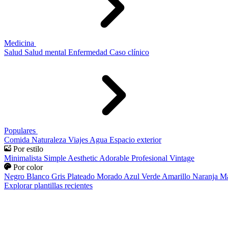
Medicina
Salud
Salud mental
Enfermedad
Caso clínico
Populares
Comida
Naturaleza
Viajes
Agua
Espacio exterior
Por estilo
Minimalista
Simple
Aesthetic
Adorable
Profesional
Vintage
Por color
Negro
Blanco
Gris
Plateado
Morado
Azul
Verde
Amarillo
Naranja
Ma
Explorar plantillas recientes