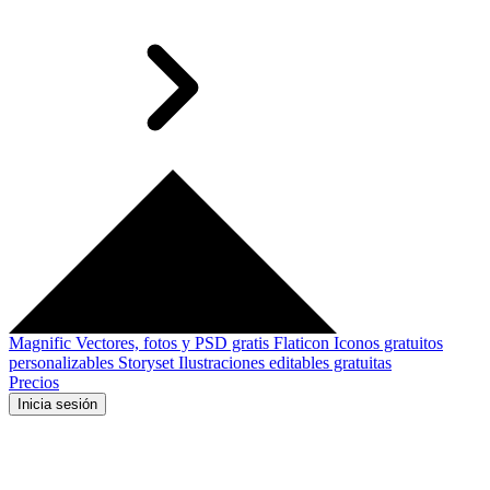
Magnific
Vectores, fotos y PSD gratis
Flaticon
Iconos gratuitos
personalizables
Storyset
Ilustraciones editables gratuitas
Precios
Inicia sesión