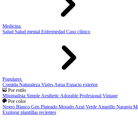
Medicina
Salud
Salud mental
Enfermedad
Caso clínico
Populares
Comida
Naturaleza
Viajes
Agua
Espacio exterior
Por estilo
Minimalista
Simple
Aesthetic
Adorable
Profesional
Vintage
Por color
Negro
Blanco
Gris
Plateado
Morado
Azul
Verde
Amarillo
Naranja
Ma
Explorar plantillas recientes