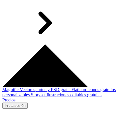
Magnific
Vectores, fotos y PSD gratis
Flaticon
Iconos gratuitos
personalizables
Storyset
Ilustraciones editables gratuitas
Precios
Inicia sesión