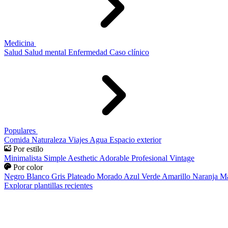
Medicina
Salud
Salud mental
Enfermedad
Caso clínico
Populares
Comida
Naturaleza
Viajes
Agua
Espacio exterior
Por estilo
Minimalista
Simple
Aesthetic
Adorable
Profesional
Vintage
Por color
Negro
Blanco
Gris
Plateado
Morado
Azul
Verde
Amarillo
Naranja
Ma
Explorar plantillas recientes