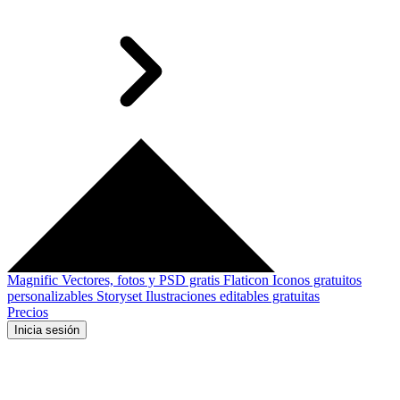
Magnific
Vectores, fotos y PSD gratis
Flaticon
Iconos gratuitos
personalizables
Storyset
Ilustraciones editables gratuitas
Precios
Inicia sesión