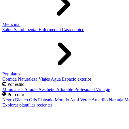
Medicina
Salud
Salud mental
Enfermedad
Caso clínico
Populares
Comida
Naturaleza
Viajes
Agua
Espacio exterior
Por estilo
Minimalista
Simple
Aesthetic
Adorable
Profesional
Vintage
Por color
Negro
Blanco
Gris
Plateado
Morado
Azul
Verde
Amarillo
Naranja
Ma
Explorar plantillas recientes