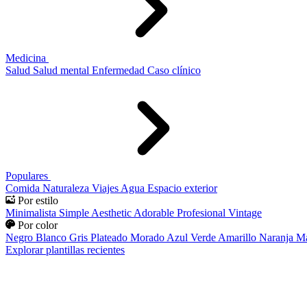
Medicina
Salud
Salud mental
Enfermedad
Caso clínico
Populares
Comida
Naturaleza
Viajes
Agua
Espacio exterior
Por estilo
Minimalista
Simple
Aesthetic
Adorable
Profesional
Vintage
Por color
Negro
Blanco
Gris
Plateado
Morado
Azul
Verde
Amarillo
Naranja
Ma
Explorar plantillas recientes