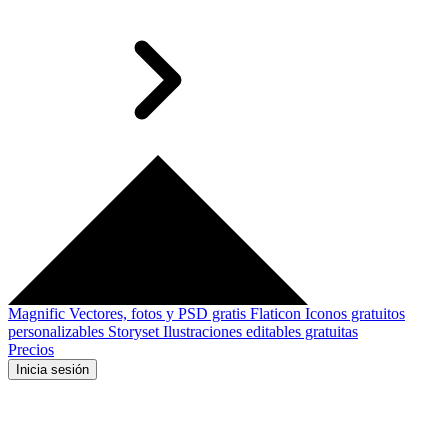
Magnific
Vectores, fotos y PSD gratis
Flaticon
Iconos gratuitos
personalizables
Storyset
Ilustraciones editables gratuitas
Precios
Inicia sesión