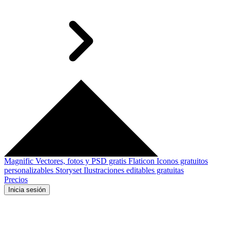
Magnific
Vectores, fotos y PSD gratis
Flaticon
Iconos gratuitos
personalizables
Storyset
Ilustraciones editables gratuitas
Precios
Inicia sesión