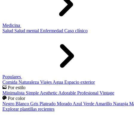
Medicina
Salud
Salud mental
Enfermedad
Caso clínico
Populares
Comida
Naturaleza
Viajes
Agua
Espacio exterior
Por estilo
Minimalista
Simple
Aesthetic
Adorable
Profesional
Vintage
Por color
Negro
Blanco
Gris
Plateado
Morado
Azul
Verde
Amarillo
Naranja
Ma
Explorar plantillas recientes