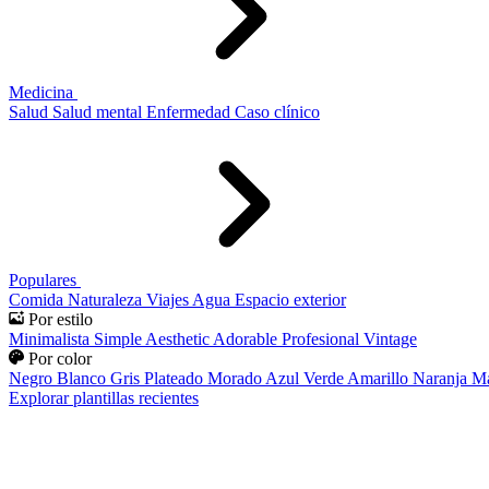
Medicina
Salud
Salud mental
Enfermedad
Caso clínico
Populares
Comida
Naturaleza
Viajes
Agua
Espacio exterior
Por estilo
Minimalista
Simple
Aesthetic
Adorable
Profesional
Vintage
Por color
Negro
Blanco
Gris
Plateado
Morado
Azul
Verde
Amarillo
Naranja
Ma
Explorar plantillas recientes