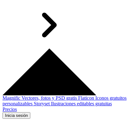
Magnific
Vectores, fotos y PSD gratis
Flaticon
Iconos gratuitos
personalizables
Storyset
Ilustraciones editables gratuitas
Precios
Inicia sesión