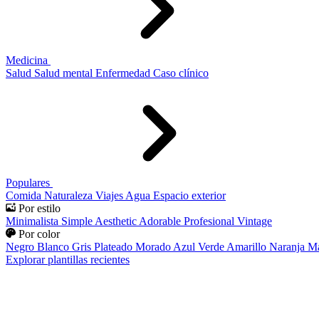
Medicina
Salud
Salud mental
Enfermedad
Caso clínico
Populares
Comida
Naturaleza
Viajes
Agua
Espacio exterior
Por estilo
Minimalista
Simple
Aesthetic
Adorable
Profesional
Vintage
Por color
Negro
Blanco
Gris
Plateado
Morado
Azul
Verde
Amarillo
Naranja
Ma
Explorar plantillas recientes