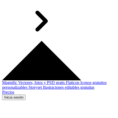
Magnific
Vectores, fotos y PSD gratis
Flaticon
Iconos gratuitos
personalizables
Storyset
Ilustraciones editables gratuitas
Precios
Inicia sesión