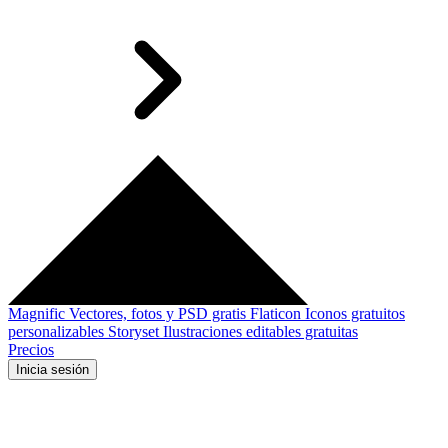
Magnific
Vectores, fotos y PSD gratis
Flaticon
Iconos gratuitos
personalizables
Storyset
Ilustraciones editables gratuitas
Precios
Inicia sesión