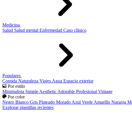
Medicina
Salud
Salud mental
Enfermedad
Caso clínico
Populares
Comida
Naturaleza
Viajes
Agua
Espacio exterior
Por estilo
Minimalista
Simple
Aesthetic
Adorable
Profesional
Vintage
Por color
Negro
Blanco
Gris
Plateado
Morado
Azul
Verde
Amarillo
Naranja
Ma
Explorar plantillas recientes