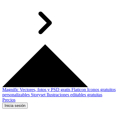
Magnific
Vectores, fotos y PSD gratis
Flaticon
Iconos gratuitos
personalizables
Storyset
Ilustraciones editables gratuitas
Precios
Inicia sesión