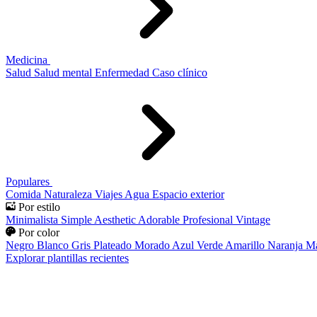
Medicina
Salud
Salud mental
Enfermedad
Caso clínico
Populares
Comida
Naturaleza
Viajes
Agua
Espacio exterior
Por estilo
Minimalista
Simple
Aesthetic
Adorable
Profesional
Vintage
Por color
Negro
Blanco
Gris
Plateado
Morado
Azul
Verde
Amarillo
Naranja
Ma
Explorar plantillas recientes