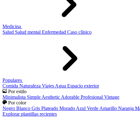
Medicina
Salud
Salud mental
Enfermedad
Caso clínico
Populares
Comida
Naturaleza
Viajes
Agua
Espacio exterior
Por estilo
Minimalista
Simple
Aesthetic
Adorable
Profesional
Vintage
Por color
Negro
Blanco
Gris
Plateado
Morado
Azul
Verde
Amarillo
Naranja
Ma
Explorar plantillas recientes