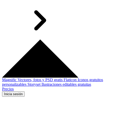
Magnific
Vectores, fotos y PSD gratis
Flaticon
Iconos gratuitos
personalizables
Storyset
Ilustraciones editables gratuitas
Precios
Inicia sesión