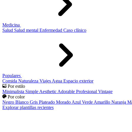
Medicina
Salud
Salud mental
Enfermedad
Caso clínico
Populares
Comida
Naturaleza
Viajes
Agua
Espacio exterior
Por estilo
Minimalista
Simple
Aesthetic
Adorable
Profesional
Vintage
Por color
Negro
Blanco
Gris
Plateado
Morado
Azul
Verde
Amarillo
Naranja
Ma
Explorar plantillas recientes