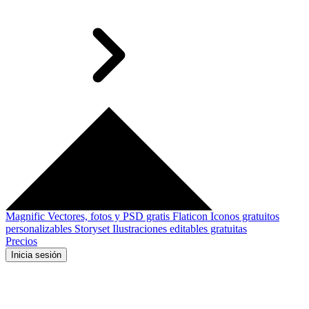
Magnific
Vectores, fotos y PSD gratis
Flaticon
Iconos gratuitos
personalizables
Storyset
Ilustraciones editables gratuitas
Precios
Inicia sesión