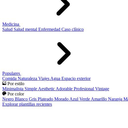
Medicina
Salud
Salud mental
Enfermedad
Caso clínico
Populares
Comida
Naturaleza
Viajes
Agua
Espacio exterior
Por estilo
Minimalista
Simple
Aesthetic
Adorable
Profesional
Vintage
Por color
Negro
Blanco
Gris
Plateado
Morado
Azul
Verde
Amarillo
Naranja
Ma
Explorar plantillas recientes