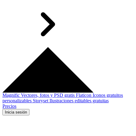
Magnific
Vectores, fotos y PSD gratis
Flaticon
Iconos gratuitos
personalizables
Storyset
Ilustraciones editables gratuitas
Precios
Inicia sesión