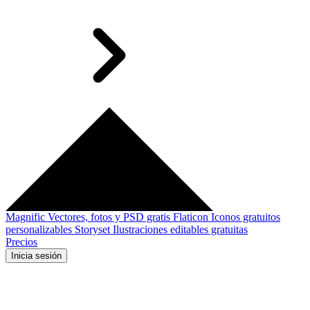
Magnific
Vectores, fotos y PSD gratis
Flaticon
Iconos gratuitos
personalizables
Storyset
Ilustraciones editables gratuitas
Precios
Inicia sesión