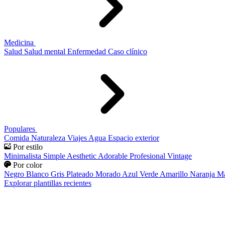
Medicina
Salud
Salud mental
Enfermedad
Caso clínico
Populares
Comida
Naturaleza
Viajes
Agua
Espacio exterior
Por estilo
Minimalista
Simple
Aesthetic
Adorable
Profesional
Vintage
Por color
Negro
Blanco
Gris
Plateado
Morado
Azul
Verde
Amarillo
Naranja
Ma
Explorar plantillas recientes