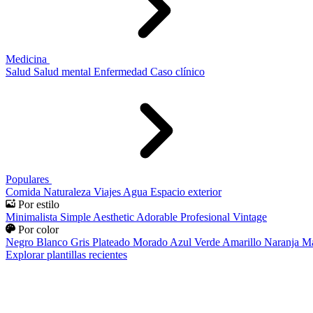
Medicina
Salud
Salud mental
Enfermedad
Caso clínico
Populares
Comida
Naturaleza
Viajes
Agua
Espacio exterior
Por estilo
Minimalista
Simple
Aesthetic
Adorable
Profesional
Vintage
Por color
Negro
Blanco
Gris
Plateado
Morado
Azul
Verde
Amarillo
Naranja
Ma
Explorar plantillas recientes