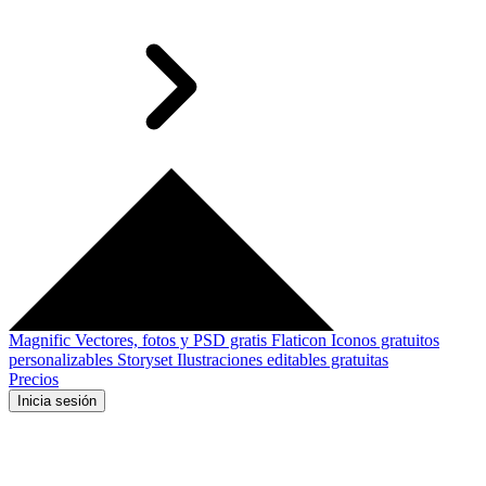
Magnific
Vectores, fotos y PSD gratis
Flaticon
Iconos gratuitos
personalizables
Storyset
Ilustraciones editables gratuitas
Precios
Inicia sesión