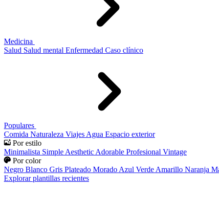
Medicina
Salud
Salud mental
Enfermedad
Caso clínico
Populares
Comida
Naturaleza
Viajes
Agua
Espacio exterior
Por estilo
Minimalista
Simple
Aesthetic
Adorable
Profesional
Vintage
Por color
Negro
Blanco
Gris
Plateado
Morado
Azul
Verde
Amarillo
Naranja
Ma
Explorar plantillas recientes