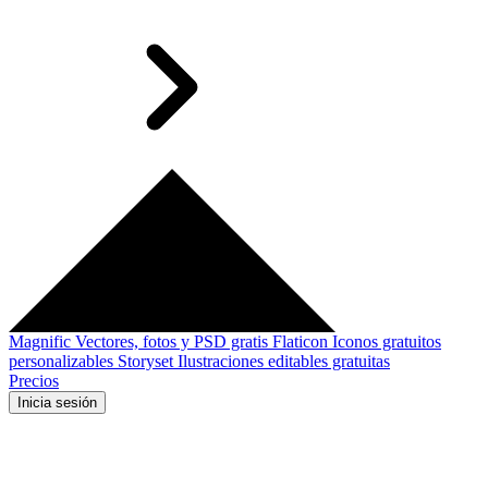
Magnific
Vectores, fotos y PSD gratis
Flaticon
Iconos gratuitos
personalizables
Storyset
Ilustraciones editables gratuitas
Precios
Inicia sesión