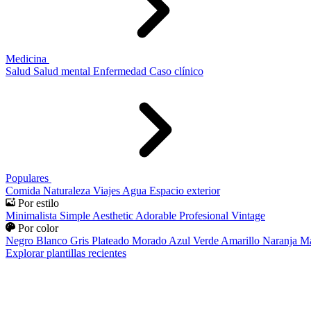
Medicina
Salud
Salud mental
Enfermedad
Caso clínico
Populares
Comida
Naturaleza
Viajes
Agua
Espacio exterior
Por estilo
Minimalista
Simple
Aesthetic
Adorable
Profesional
Vintage
Por color
Negro
Blanco
Gris
Plateado
Morado
Azul
Verde
Amarillo
Naranja
Ma
Explorar plantillas recientes