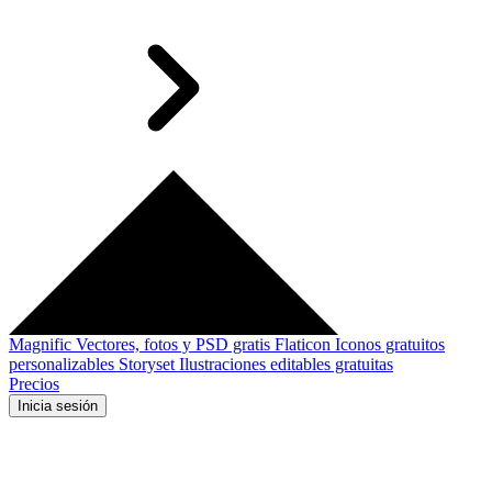
Magnific
Vectores, fotos y PSD gratis
Flaticon
Iconos gratuitos
personalizables
Storyset
Ilustraciones editables gratuitas
Precios
Inicia sesión