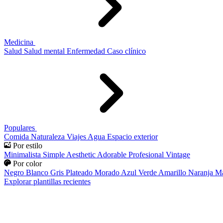
Medicina
Salud
Salud mental
Enfermedad
Caso clínico
Populares
Comida
Naturaleza
Viajes
Agua
Espacio exterior
Por estilo
Minimalista
Simple
Aesthetic
Adorable
Profesional
Vintage
Por color
Negro
Blanco
Gris
Plateado
Morado
Azul
Verde
Amarillo
Naranja
Ma
Explorar plantillas recientes