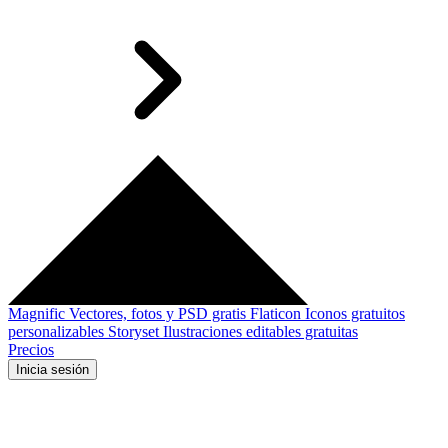
Magnific
Vectores, fotos y PSD gratis
Flaticon
Iconos gratuitos
personalizables
Storyset
Ilustraciones editables gratuitas
Precios
Inicia sesión