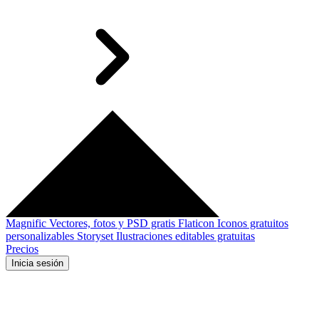
Magnific
Vectores, fotos y PSD gratis
Flaticon
Iconos gratuitos
personalizables
Storyset
Ilustraciones editables gratuitas
Precios
Inicia sesión