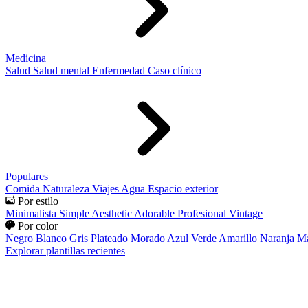
Medicina
Salud
Salud mental
Enfermedad
Caso clínico
Populares
Comida
Naturaleza
Viajes
Agua
Espacio exterior
Por estilo
Minimalista
Simple
Aesthetic
Adorable
Profesional
Vintage
Por color
Negro
Blanco
Gris
Plateado
Morado
Azul
Verde
Amarillo
Naranja
Ma
Explorar plantillas recientes