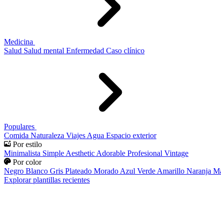
Medicina
Salud
Salud mental
Enfermedad
Caso clínico
Populares
Comida
Naturaleza
Viajes
Agua
Espacio exterior
Por estilo
Minimalista
Simple
Aesthetic
Adorable
Profesional
Vintage
Por color
Negro
Blanco
Gris
Plateado
Morado
Azul
Verde
Amarillo
Naranja
Ma
Explorar plantillas recientes