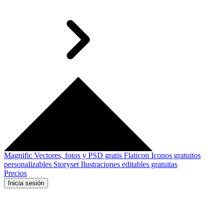
Magnific
Vectores, fotos y PSD gratis
Flaticon
Iconos gratuitos
personalizables
Storyset
Ilustraciones editables gratuitas
Precios
Inicia sesión