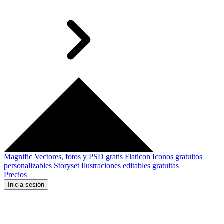
Magnific
Vectores, fotos y PSD gratis
Flaticon
Iconos gratuitos
personalizables
Storyset
Ilustraciones editables gratuitas
Precios
Inicia sesión