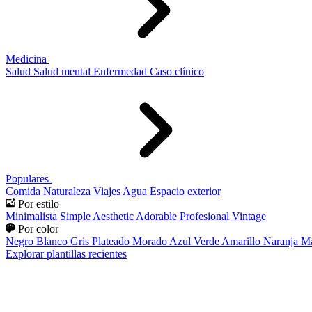
Medicina
Salud
Salud mental
Enfermedad
Caso clínico
Populares
Comida
Naturaleza
Viajes
Agua
Espacio exterior
Por estilo
Minimalista
Simple
Aesthetic
Adorable
Profesional
Vintage
Por color
Negro
Blanco
Gris
Plateado
Morado
Azul
Verde
Amarillo
Naranja
Ma
Explorar plantillas recientes