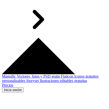
Magnific
Vectores, fotos y PSD gratis
Flaticon
Iconos gratuitos
personalizables
Storyset
Ilustraciones editables gratuitas
Precios
Inicia sesión