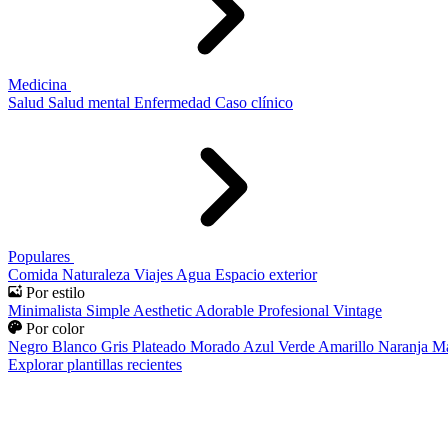
Medicina
Salud
Salud mental
Enfermedad
Caso clínico
Populares
Comida
Naturaleza
Viajes
Agua
Espacio exterior
Por estilo
Minimalista
Simple
Aesthetic
Adorable
Profesional
Vintage
Por color
Negro
Blanco
Gris
Plateado
Morado
Azul
Verde
Amarillo
Naranja
Ma
Explorar plantillas recientes