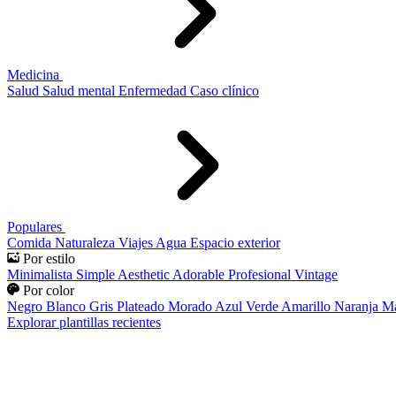
Medicina
Salud
Salud mental
Enfermedad
Caso clínico
Populares
Comida
Naturaleza
Viajes
Agua
Espacio exterior
Por estilo
Minimalista
Simple
Aesthetic
Adorable
Profesional
Vintage
Por color
Negro
Blanco
Gris
Plateado
Morado
Azul
Verde
Amarillo
Naranja
Ma
Explorar plantillas recientes