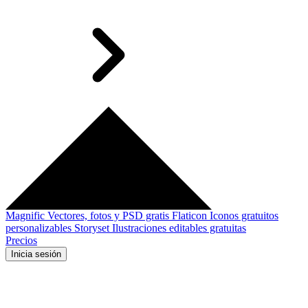
Magnific
Vectores, fotos y PSD gratis
Flaticon
Iconos gratuitos
personalizables
Storyset
Ilustraciones editables gratuitas
Precios
Inicia sesión