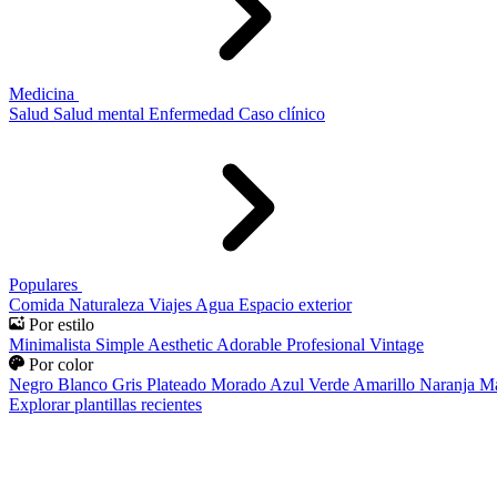
Medicina
Salud
Salud mental
Enfermedad
Caso clínico
Populares
Comida
Naturaleza
Viajes
Agua
Espacio exterior
Por estilo
Minimalista
Simple
Aesthetic
Adorable
Profesional
Vintage
Por color
Negro
Blanco
Gris
Plateado
Morado
Azul
Verde
Amarillo
Naranja
Ma
Explorar plantillas recientes