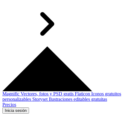
Magnific
Vectores, fotos y PSD gratis
Flaticon
Iconos gratuitos
personalizables
Storyset
Ilustraciones editables gratuitas
Precios
Inicia sesión