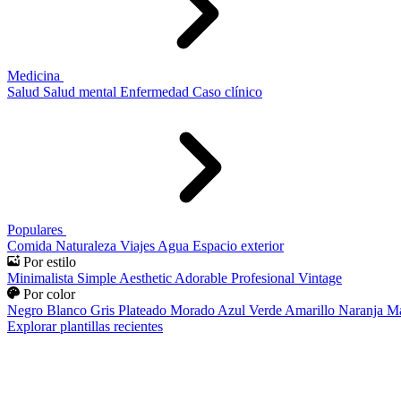
Medicina
Salud
Salud mental
Enfermedad
Caso clínico
Populares
Comida
Naturaleza
Viajes
Agua
Espacio exterior
Por estilo
Minimalista
Simple
Aesthetic
Adorable
Profesional
Vintage
Por color
Negro
Blanco
Gris
Plateado
Morado
Azul
Verde
Amarillo
Naranja
Ma
Explorar plantillas recientes