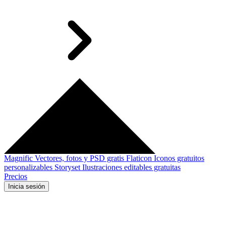
Magnific
Vectores, fotos y PSD gratis
Flaticon
Iconos gratuitos
personalizables
Storyset
Ilustraciones editables gratuitas
Precios
Inicia sesión